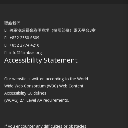
聯絡我們
將軍澳調景嶺彩明商場（擴展部份）露天平台3室
+852 2330 6309
+852 2774 4216
info@4limbse.org
Accessibility Statement
Our website is written according to the World
Wide Web Consortium (W3C) Web Content
Accessibility Guidelines
(WCAG) 2.1 Level AA requirements.
If you encounter any difficulties or obstacles