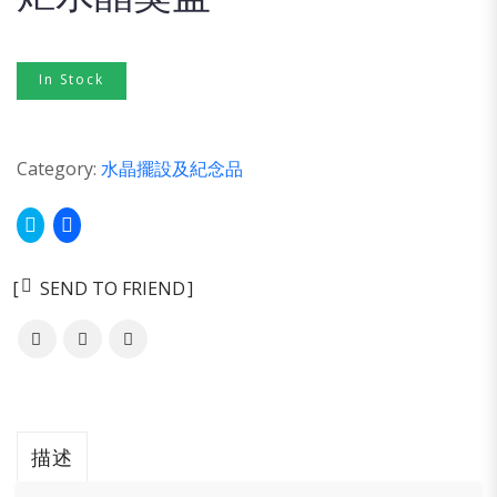
In Stock
Category:
水晶擺設及紀念品
分
按
享
一
到
下
Twitter(在
以
新
分
SEND TO FRIEND
視
享
窗
至
中
Facebook(在
開
新
啟)
視
窗
中
開
啟)
描述