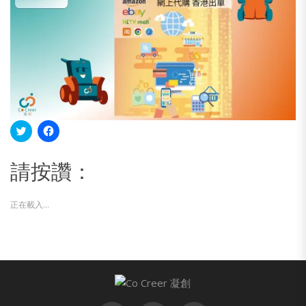
分
按
享
一
到
下
Twitter(在
以
請按讚：
新
分
視
享
窗
至
中
Facebook(在
開
新
正在載入...
啟)
視
窗
中
開
啟)