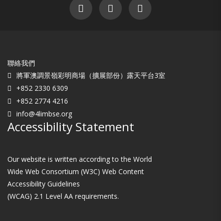
聯絡我們
將軍澳調景嶺彩明商場（擴展部份）露天平台3室
+852 2330 6309
+852 2774 4216
info@4limbse.org
Accessibility Statement
Our website is written according to the World
Wide Web Consortium (W3C) Web Content
Accessibility Guidelines
(WCAG) 2.1 Level AA requirements.